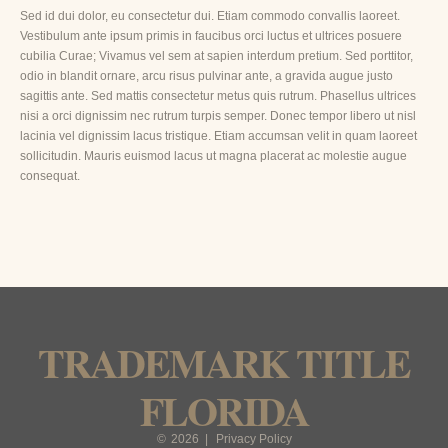
Sed id dui dolor, eu consectetur dui. Etiam commodo convallis laoreet.
Vestibulum ante ipsum primis in faucibus orci luctus et ultrices posuere
cubilia Curae; Vivamus vel sem at sapien interdum pretium. Sed porttitor,
odio in blandit ornare, arcu risus pulvinar ante, a gravida augue justo
sagittis ante. Sed mattis consectetur metus quis rutrum. Phasellus ultrices
nisi a orci dignissim nec rutrum turpis semper. Donec tempor libero ut nisl
lacinia vel dignissim lacus tristique. Etiam accumsan velit in quam laoreet
sollicitudin. Mauris euismod lacus ut magna placerat ac molestie augue
consequat.
TRADEMARK TITLE
FLORIDA
©
2026
|
Privacy Policy