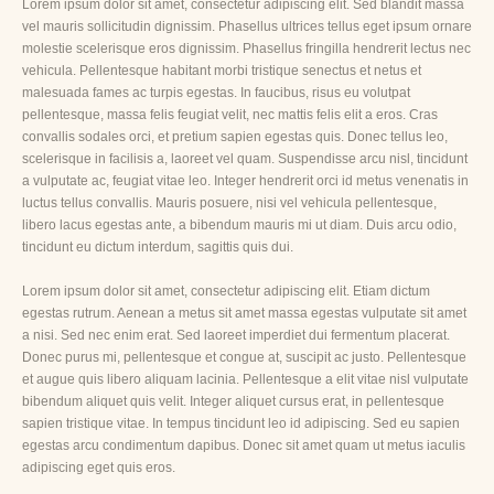
Lorem ipsum dolor sit amet, consectetur adipiscing elit. Sed blandit massa
vel mauris sollicitudin dignissim. Phasellus ultrices tellus eget ipsum ornare
molestie scelerisque eros dignissim. Phasellus fringilla hendrerit lectus nec
vehicula. Pellentesque habitant morbi tristique senectus et netus et
malesuada fames ac turpis egestas. In faucibus, risus eu volutpat
pellentesque, massa felis feugiat velit, nec mattis felis elit a eros. Cras
convallis sodales orci, et pretium sapien egestas quis. Donec tellus leo,
scelerisque in facilisis a, laoreet vel quam. Suspendisse arcu nisl, tincidunt
a vulputate ac, feugiat vitae leo. Integer hendrerit orci id metus venenatis in
luctus tellus convallis. Mauris posuere, nisi vel vehicula pellentesque,
libero lacus egestas ante, a bibendum mauris mi ut diam. Duis arcu odio,
tincidunt eu dictum interdum, sagittis quis dui.
Lorem ipsum dolor sit amet, consectetur adipiscing elit. Etiam dictum
egestas rutrum. Aenean a metus sit amet massa egestas vulputate sit amet
a nisi. Sed nec enim erat. Sed laoreet imperdiet dui fermentum placerat.
Donec purus mi, pellentesque et congue at, suscipit ac justo. Pellentesque
et augue quis libero aliquam lacinia. Pellentesque a elit vitae nisl vulputate
bibendum aliquet quis velit. Integer aliquet cursus erat, in pellentesque
sapien tristique vitae. In tempus tincidunt leo id adipiscing. Sed eu sapien
egestas arcu condimentum dapibus. Donec sit amet quam ut metus iaculis
adipiscing eget quis eros.