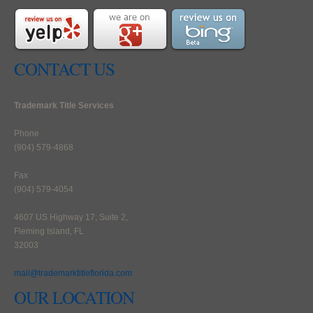
CONTACT US
Trademark Title Services
Phone
(904) 579-4868
Fax
(904) 579-4054
4607 US Highway 17, Suite 2,
Fleming Island, FL
32003
mail@trademarktitleflorida.com
OUR LOCATION